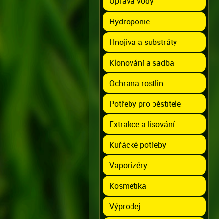
Úprava vody
Hydroponie
Hnojiva a substráty
Klonování a sadba
Ochrana rostlin
Potřeby pro pěstitele
Extrakce a lisování
Kuřácké potřeby
Vaporizéry
Kosmetika
Výprodej