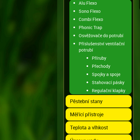
Alu Flexo
Sono Flexo
Combi Flexo
Phonic Trap
Osvěžovače do potrubí
Příslušenství ventilační
potrubí
Příruby
Přechody
Spojky a spoje
Stahovací pásky
Regulační klapky
Pěstební stany
Měřící přístroje
Teplota a vlhkost