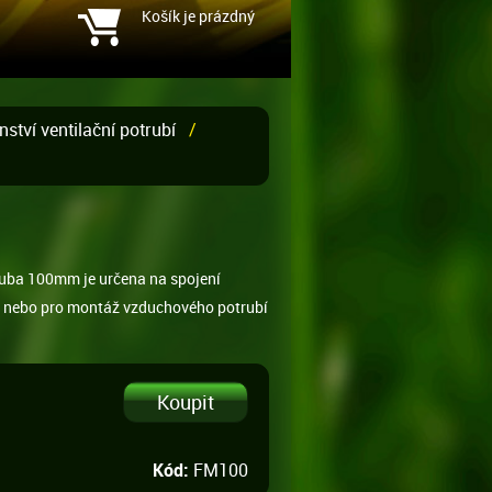
Košík je prázdný
nství ventilační potrubí
/
ruba 100mm je určena na spojení
m nebo pro montáž vzduchového potrubí
Kód:
FM100