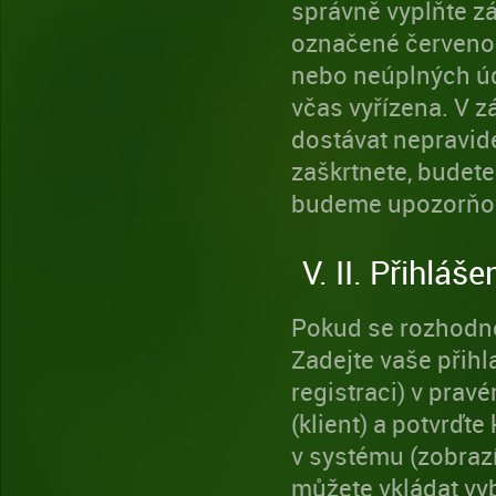
správně vyplňte z
označené červenou
nebo neúplných úd
včas vyřízena. V z
dostávat nepravid
zaškrtnete, budete
budeme upozorňova
V. II. Přihláše
Pokud se rozhodnet
Zadejte vaše přihla
registraci) v prav
(klient) a potvrďte
v systému (zobraz
můžete vkládat vy