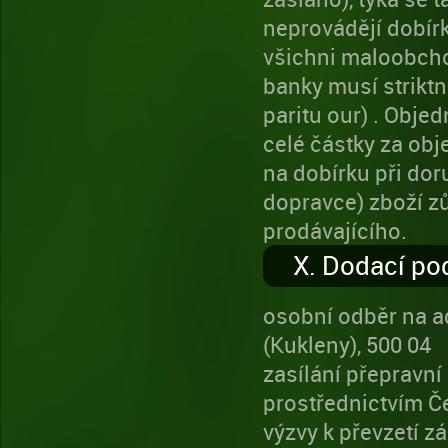
neprovádějí dobír
všichni maloobchod
banky musí striktn
paritu our) . Obj
celé částky za ob
na dobírku při dor
dopravce) zboží z
prodávajícího.
X. Dodací p
osobní odběr na ad
(Kukleny), 500 04
zasílání přepravní
prostřednictvím Č
výzvy k převzetí z