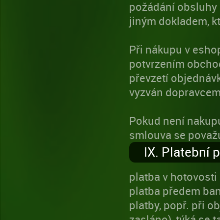
požádání obsluhy
jiným dokladem, kt
Při nákupu v esho
potvrzením obchod
převzetí objednávk
vyzván dopravcem,
Pokud není nakupu
smlouva se považu
IX. Platební
platba v hotovosti
platba předem ban
platby, popř. při 
zasláno), týká se t