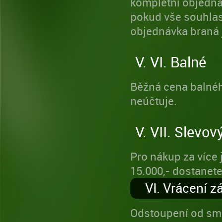
kompletní objednáv
pokud vše souhlasí,
objednávka braná 
V. VI. Balné
Běžná cena balného
neúčtuje.
V. VII. Slevo
Pro nákup za více 
15.000,- dostanete
VI. Vrácení z
Odstoupení od smlo