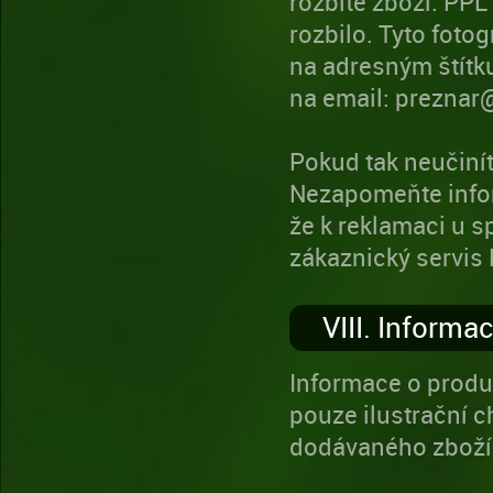
rozbité zboží. PPL 
rozbilo. Tyto foto
na adresným štítku
na email: preznar
Pokud tak neučinít
Nezapomeňte info
že k reklamaci u s
zákaznický servis
VIII. Informa
Informace o produ
pouze ilustrační c
dodávaného zboží