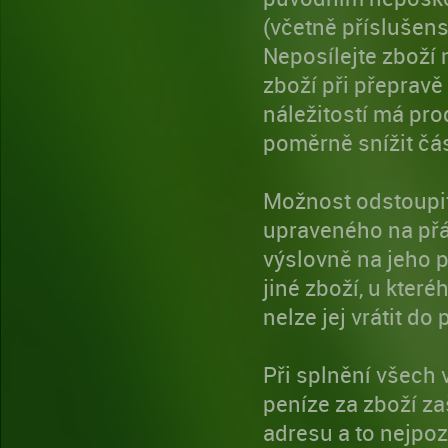
(včetně příslušenst
Neposílejte zboží
zboží při přepravě
náležitostí má pr
poměrně snížit čás
Možnost odstoupit
upraveného na přá
výslovně na jeho 
jiné zboží, u kter
nelze jej vrátit d
Při splnění všech
peníze za zboží z
adresu a to nejpo