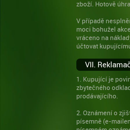
zboží. Hotově úhr
V případě nespln
moci bohužel akce
vráceno na náklady
účtovat kupujícímu
VII. Reklamač
1. Kupující je po
zbytečného odklad
prodávajícího.
2. Oznámení o zjiš
písemně (e-mailem)
písemném oznámení 