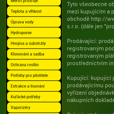
Měřící přístroje
Tyto všeobecné ob
mezi kupujícím a p
Teplota a vlhkost
obchodě http://w
Úprava vody
s.r.o. (dále jen "pr
Hydroponie
Prodávající: prodá
Hnojiva a substráty
registrovaným pod
Klonování a sadba
registrovaným plá
prostřednictvím 
Ochrana rostlin
Potřeby pro pěstitele
Kupující: kupující
prodávajícímu pou
Extrakce a lisování
vyřízení objednávk
Kuřácké potřeby
nákupních doklad
Vaporizéry