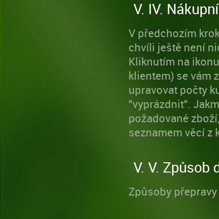
V. IV. Nákupní
V předchozím kroku
chvíli ještě není 
Kliknutím na ikonu
klientem) se vám 
upravovat počty ku
"vyprázdnit". Jak
požadované zboží, 
seznamem věcí z k
V. V. Způsob 
Způsoby přepravy 