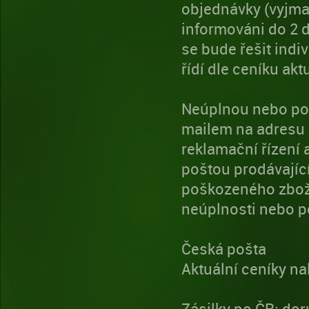
objednávky (vyjma
informováni do 2 
se bude řešit indi
řídí dle ceníku ak
Neúplnou nebo poš
mailem na adresu
reklamační řízení 
poštou prodávajíc
poškozeného zboží
neúplnosti nebo p
Česká pošta
Aktuální ceníky n
Zásilky po ČR: dor