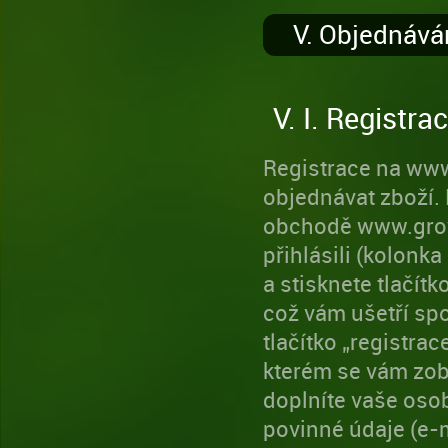
V. Objednává
V. I. Registr
Registrace na www
objednávat zboží.
obchodě www.growr
přihlásili (kolonk
a stisknete tlačítk
což vám ušetří spo
tlačítko „registra
kterém se vám zobr
doplníte vaše osob
povinné údaje (e-m