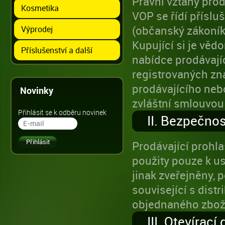
Právní vztahy pro
Kosmetika
VOP se řídí příslu
(občanský zákoník)
Výprodej
Kupující si je věd
Příslušenství a další
nabídce prodávajíc
registrovaných zn
prodávajícího nebo
Novinky
zvláštní smlouvou
Přihlásit se k odběru novinek
II. Bezpečno
Prodávající prohla
použity pouze k u
jinak zveřejněny, 
související s distr
objednaného zboží
III. Otevírací