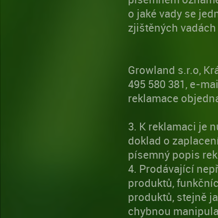
o jaké vady se jed
zjištěných vadách 
Growland s.r.o, Krá
495 580 381, e-ma
reklamace objedna
3. K reklamaci je 
doklad o zaplacení
písemný popis rek
4. Prodávající nep
produktů, funkční
produktů, stejně 
chybnou manipulac