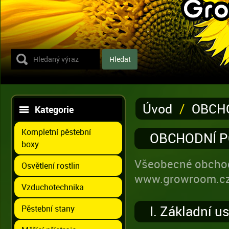
Úvod
/
OBCH
Kategorie
Kompletní pěstební
OBCHODNÍ 
boxy
Všeobecné obchod
Osvětlení rostlin
www.growroom.c
Vzduchotechnika
I. Základní u
Pěstební stany