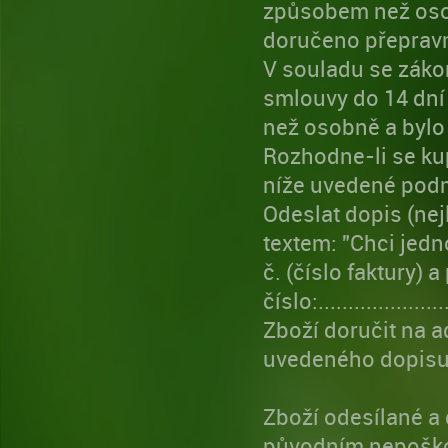
způsobem než oso
doručeno přepravn
V souladu se záko
smlouvy do 14 dní 
než osobně a bylo
Rozhodne-li se kup
níže uvedené pod
Odeslat dopis (n
textem: "Chci jed
č. (číslo faktury)
číslo:.................
Zboží doručit na a
uvedeného dopisu
Zboží odesílané a 
původním nepoško