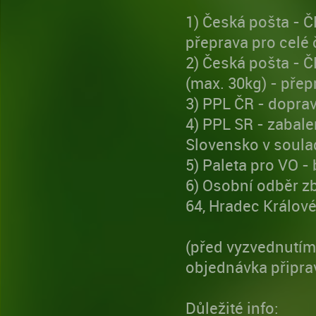
1) Česká pošta - ČR
přeprava pro celé 
2) Česká pošta - ČR
(max. 30kg) - přep
3) PPL ČR - doprav
4) PPL SR - zabal
Slovensko v soul
5) Paleta pro VO -
6) Osobní odběr zb
64, Hradec Králové
(před vyzvednutím
objednávka připrav
Důležité info: