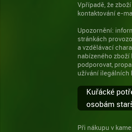
Vpřípadě, že zbož
kontaktování e-ma
Upozornění: infor
stránkách provozo
a vzdělávací chara
nabízeného zboží 
podporovat, propag
užívání ilegálních 
Kuřácké potř
osobám starš
Při nákupu v kame