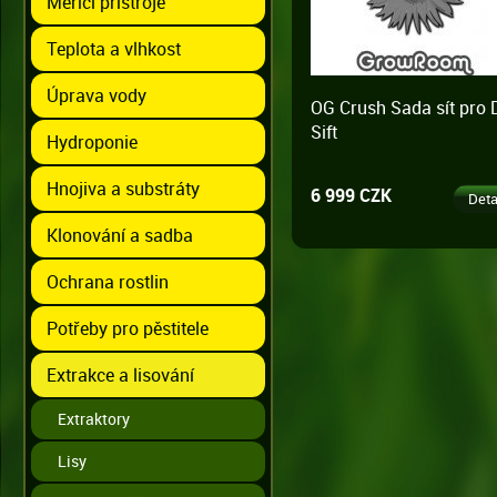
Měřící přístroje
Teplota a vlhkost
Úprava vody
OG Crush Sada sít pro 
Sift
Hydroponie
Hnojiva a substráty
6 999 CZK
Deta
Klonování a sadba
Ochrana rostlin
Potřeby pro pěstitele
Extrakce a lisování
Extraktory
Lisy