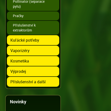
Pollinator (separace
pylu)
Pračky
Příslušenství k
extraktorům
Kuřácké potřeby
Vaporizéry
Kosmetika
Výprodej
Příslušenství a další
Novinky