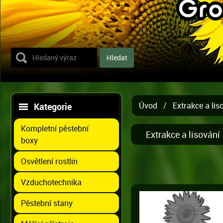
Úvod
/
Extrakce a lis
Kategorie
Kompletní pěstební
Extrakce a lisování
boxy
Osvětlení rostlin
Vzduchotechnika
Pěstební stany