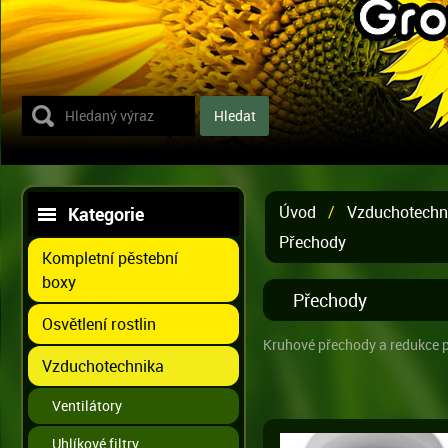
Úvod
/
Vzduchotechn
Kategorie
Přechody
Kompletní pěstební
boxy
Přechody
Osvětlení rostlin
Kruhové přechody a redukce 
Vzduchotechnika
Ventilátory
Uhlíkové filtry