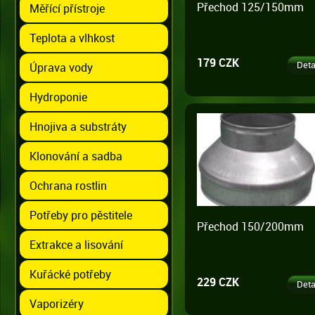
Přechod 125/150mm
Měřící přístroje
Teplota a vlhkost
179 CZK
Deta
Úprava vody
Hydroponie
Hnojiva a substráty
Klonování a sadba
Ochrana rostlin
Potřeby pro pěstitele
Přechod 150/200mm
Extrakce a lisování
Kuřácké potřeby
229 CZK
Deta
Vaporizéry