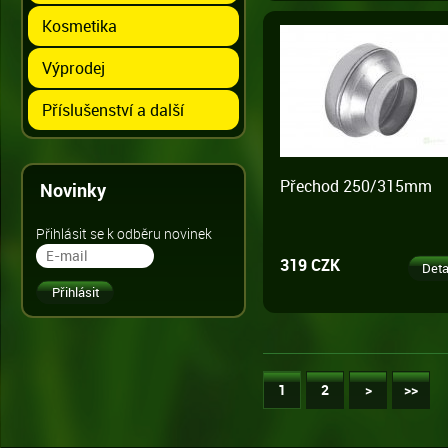
Kosmetika
Výprodej
Příslušenství a další
Přechod 250/315mm
Novinky
Přihlásit se k odběru novinek
319 CZK
Deta
1
2
>
>>