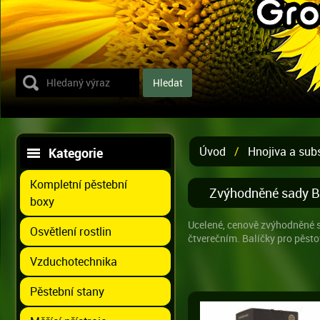
Úvod
/
Hnojiva a sub
Kategorie
Kompletní pěstební
Zvýhodněné sady B
boxy
Ucelené, cenově zvýhodněné s
Osvětlení rostlin
čtverečním. Balíčky pro pěstov
Vzduchotechnika
Pěstební stany