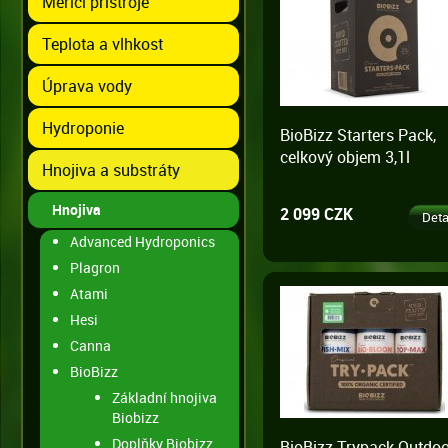
Měřící přístroje
Teplota a vlhkost
Úprava vody
Hydroponie
BioBizz Starters Pack,
celkový objem 3,1l
Hnojiva a substráty
Hnojiva
2 099 CZK
Deta
Advanced Hydroponics
Plagron
Atami
Hesi
Canna
BioBizz
Základní hnojiva
Biobizz
Doplňky Biobizz
BioBizz Trypack Outdoo