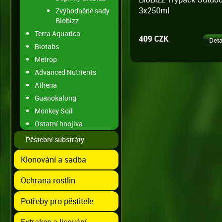
3x250ml
Zvýhodněné sady
Biobizz
Terra Aquatica
409 CZK
Deta
Biotabs
Metrop
Advanced Nutrients
Athena
Guanokalong
Monkey Soil
Ostatní hnojiva
Pěstební substráty
Klonování a sadba
Ochrana rostlin
Potřeby pro pěstitele
Extrakce a lisování