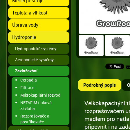
Měřící přístroje
Teplota a vlhkost
Úprava vody
Hydroponie
Hydroponické systémy
Aeroponické systémy
Zavlažování
Čerpadla
Podrobný popis
O
Filtrace
Mikrokapilární rozvod
Velkokapacitýní 
NETAFIM tlaková
závlaha
rozprašovačem um
Rozprašovače a
madlem pro natlak
postřikovače
připevnit i na zád