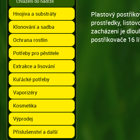
Chlazení do nádrže
Plastový postřiko
Hnojiva a substráty
prostředky, listo
Klonování a sadba
zacházení je dlo
postřikovače 16 li
Ochrana rostlin
Potřeby pro pěstitele
Extrakce a lisování
Kuřácké potřeby
Vaporizéry
Kosmetika
Výprodej
Příslušenství a další