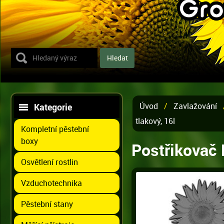
Úvod
/
Zavlažování
Kategorie
tlakový, 16l
Kompletní pěstební
boxy
Postřikovač 
Osvětlení rostlin
Vzduchotechnika
Pěstební stany