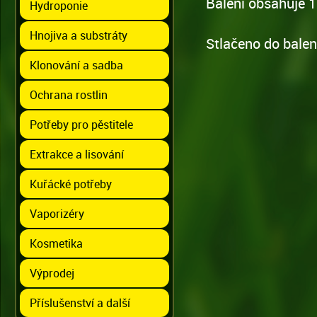
Balení obsahuje 
Hydroponie
Hnojiva a substráty
Stlačeno do balen
Klonování a sadba
Ochrana rostlin
Potřeby pro pěstitele
Extrakce a lisování
Kuřácké potřeby
Vaporizéry
Kosmetika
Výprodej
Příslušenství a další