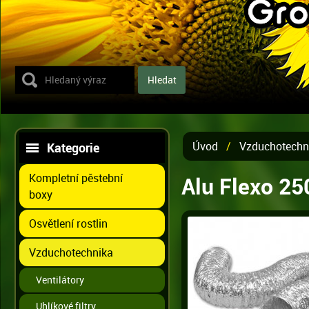
Úvod
/
Vzduchotechn
Kategorie
Kompletní pěstební
Alu Flexo 2
boxy
Osvětlení rostlin
Vzduchotechnika
Ventilátory
Uhlíkové filtry