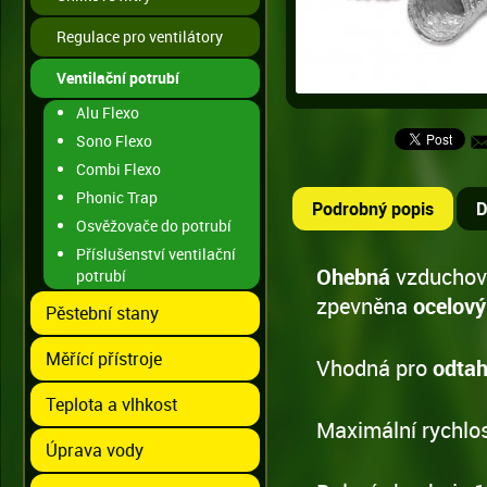
Regulace pro ventilátory
Ventilační potrubí
Alu Flexo
Sono Flexo
Combi Flexo
Phonic Trap
Podrobný popis
D
Osvěžovače do potrubí
Příslušenství ventilační
Ohebná
vzduchová
potrubí
zpevněna
ocelov
Pěstební stany
Měřící přístroje
Vhodná pro
odtah
Teplota a vlhkost
Maximální rychlo
Úprava vody