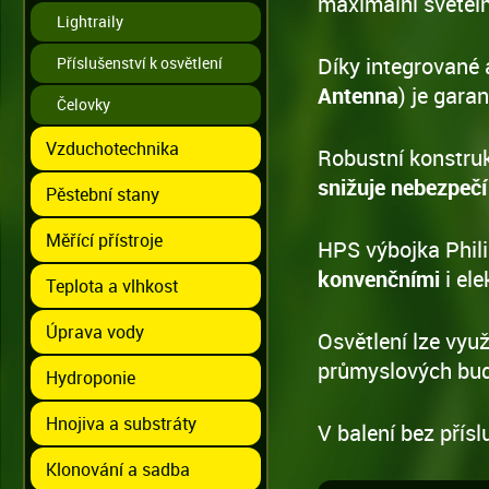
maximální světeln
Lightraily
Díky integrované a
Příslušenství k osvětlení
Antenna
) je gara
Čelovky
Vzduchotechnika
Robustní konstruk
snižuje nebezpeč
Pěstební stany
Měřící přístroje
HPS výbojka Phil
konvenčními
i el
Teplota a vlhkost
Úprava vody
Osvětlení lze využ
průmyslových budo
Hydroponie
Hnojiva a substráty
V balení bez přísl
Klonování a sadba