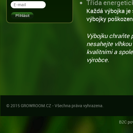
Třída energetic
Každá výbojka je 
výbojky poškozen
Výbojku chraňte p
nesahejte vlhkou 
kvalitními a spo
výrobce.
© 2015 GROWROOM.CZ - Všechna práva vyhrazena.
B2C po