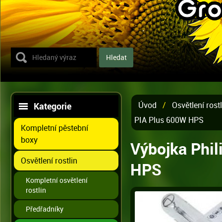
Úvod
/
Osvětlení rostl
Kategorie
PIA Plus 600W HPS
Kompletní pěstební
boxy
Výbojka Phi
Osvětlení rostlin
HPS
Kompletní osvětlení
rostlin
Předřadníky