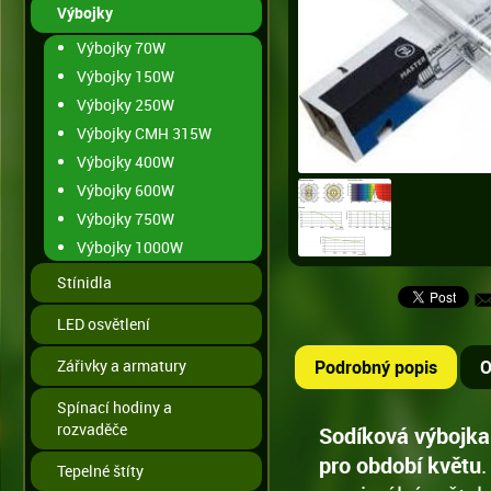
Výbojky
Výbojky 70W
Výbojky 150W
Výbojky 250W
Výbojky CMH 315W
Výbojky 400W
Výbojky 600W
Výbojky 750W
Výbojky 1000W
Stínidla
LED osvětlení
Zářivky a armatury
Podrobný popis
O
Spínací hodiny a
rozvaděče
Sodíková výbojka
pro období květu
.
Tepelné štíty