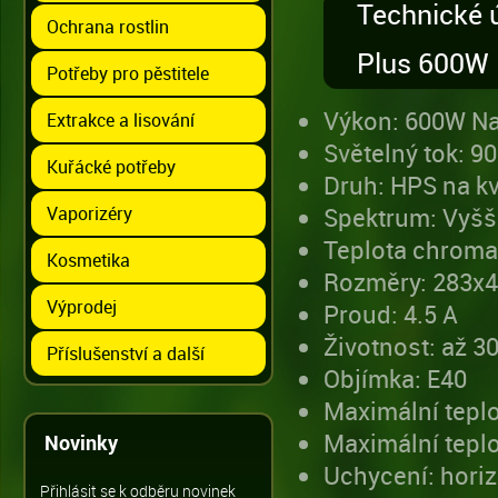
Technické 
Ochrana rostlin
Plus 600W
Potřeby pro pěstitele
Výkon: 600W Na
Extrakce a lisování
Světelný tok: 9
Kuřácké potřeby
Druh: HPS na k
Vaporizéry
Spektrum: Vyšší
Teplota chroma
Kosmetika
Rozměry: 283
Výprodej
Proud: 4.5 A
Životnost: až 3
Příslušenství a další
Objímka: E40
Maximální teplo
Maximální teplo
Novinky
Uchycení: horizo
Přihlásit se k odběru novinek