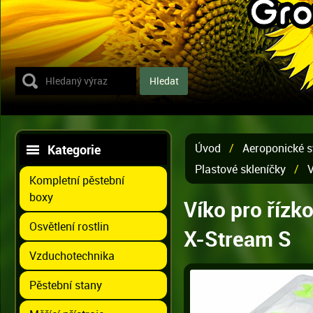
Úvod
/
Aeroponické 
Kategorie
Plastové skleníčky
/
V
Kompletní pěstební
boxy
Víko pro řízko
Osvětlení rostlin
X-Stream S
Vzduchotechnika
Pěstební stany