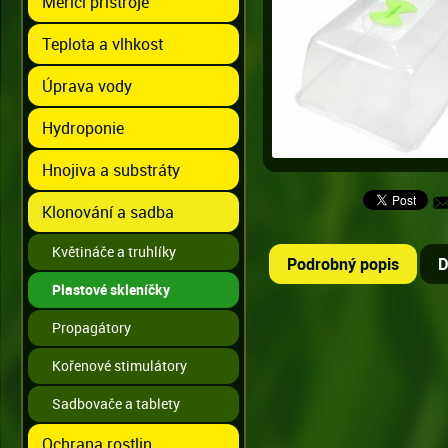
Měřící přístroje
Teplota a vlhkost
Úprava vody
Hydroponie
Hnojiva a substráty
Klonování a sadba
Květináče a truhlíky
Podrobný popis
D
Plastové skleníčky
Propagátory
Kořenové stimulátory
Sadbovače a tablety
Ochrana rostlin