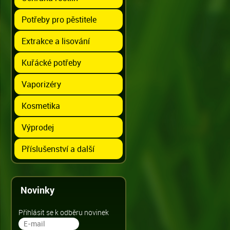
Potřeby pro pěstitele
Extrakce a lisování
Kuřácké potřeby
Vaporizéry
Kosmetika
Výprodej
Příslušenství a další
Novinky
Přihlásit se k odběru novinek