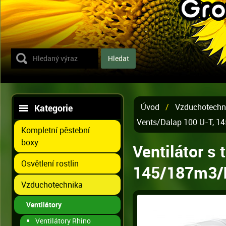
Úvod
/
Vzduchotechn
Kategorie
Vents/Dalap 100 U-T, 1
Kompletní pěstební
boxy
Ventilátor s
Osvětlení rostlin
145/187m3/
Vzduchotechnika
Ventilátory
Ventilátory Rhino