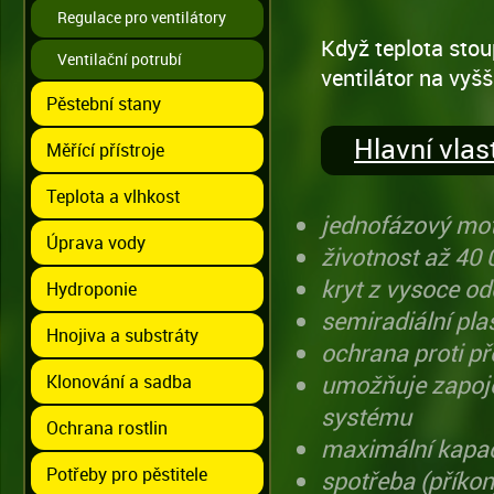
Regulace pro ventilátory
Když teplota stou
Ventilační potrubí
ventilátor na vyšš
Pěstební stany
Hlavní vlas
Měřící přístroje
Teplota a vlhkost
jednofázový mot
Úprava vody
životnost až 40 
kryt z vysoce o
Hydroponie
semiradiální pla
Hnojiva a substráty
ochrana proti př
umožňuje zapoje
Klonování a sadba
systému
Ochrana rostlin
maximální kapa
Potřeby pro pěstitele
spotřeba (příko