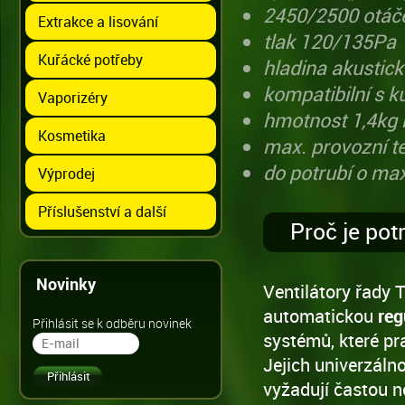
2450/2500 otáč
Extrakce a lisování
tlak 120/135Pa
Kuřácké potřeby
hladina akustic
kompatibilní s 
Vaporizéry
hmotnost 1,4kg k
Kosmetika
max. provozní t
do potrubí o ma
Výprodej
Příslušenství a další
Proč je pot
Novinky
Ventilátory řady
automatickou
reg
Přihlásit se k odběru novinek
systémů, které pr
Jejich univerzáln
vyžadují častou n