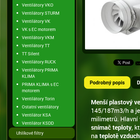
Ventilátory VKO
Ventilátory STURM
Ventilátory VK
VK s EC motorem
Ventilátory VKM
Ventilátory TT
TT Silent
Ventilátory RUCK
Ventilátory PRIMA
KLIMA
Podrobný popis
D
PRIMA KLIMA s EC
motorem
Ventilátory Torin
Menší plastový ve
Ostatní ventilátory
145/187m3/h a je 
Ventilátor KSA
milimetrů. Hlavní
Ventilátor KSDD
snímač teploty
, k
Uhlíkové filtry
na
teplotě vzduch