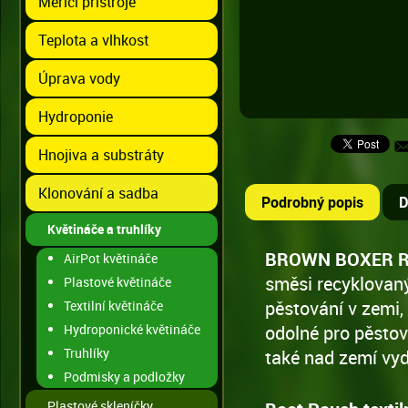
Měřící přístroje
Teplota a vlhkost
Úprava vody
Hydroponie
Hnojiva a substráty
Klonování a sadba
Podrobný popis
D
Květináče a truhlíky
BROWN BOXER Ro
AirPot květináče
směsi recyklovaný
Plastové květináče
pěstování v zemi, 
Textilní květináče
Hydroponické květináče
odolné pro pěstov
Truhlíky
také nad zemí vyd
Podmisky a podložky
Plastové skleníčky