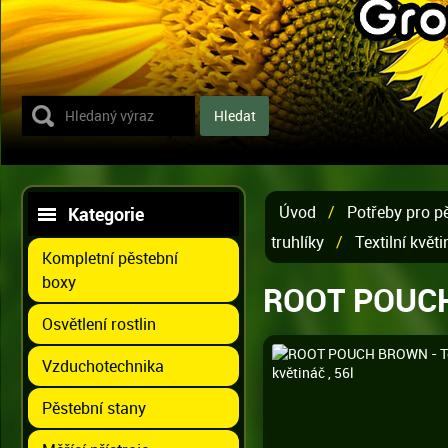
Úvod
/
Potřeby pro pě
Kategorie
truhlíky
/
Textilní květ
Kompletní pěstební
boxy
ROOT POUCH 
Osvětlení rostlin
Vzduchotechnika
Pěstební stany