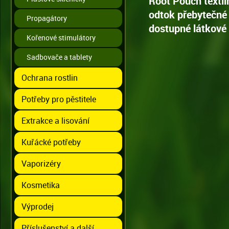
Root Pouch textil
odtok přebytečné
Propagátory
dostupné látkové 
Kořenové stimulátory
Sadbovače a tablety
Ochrana rostlin
Potřeby pro pěstitele
Extrakce a lisování
Kuřácké potřeby
Vaporizéry
Kosmetika
Výprodej
Příslušenství a další