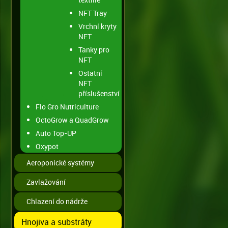
NFT Tray
Vrchní kryty
NFT
Tanky pro
NFT
Ostatní
NFT
příslušenství
Flo Gro Nutriculture
OctoGrow a QuadGrow
Auto Top-UP
Oxypot
Aeroponické systémy
Zavlažování
Chlazení do nádrže
Hnojiva a substráty