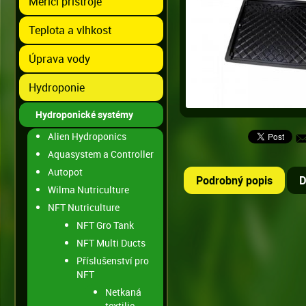
Měřící přístroje
Teplota a vlhkost
Úprava vody
Hydroponie
Hydroponické systémy
Alien Hydroponics
Aquasystem a Controller
Autopot
Podrobný popis
D
Wilma Nutriculture
NFT Nutriculture
NFT Gro Tank
NFT Multi Ducts
Příslušenství pro
NFT
Netkaná
textilie