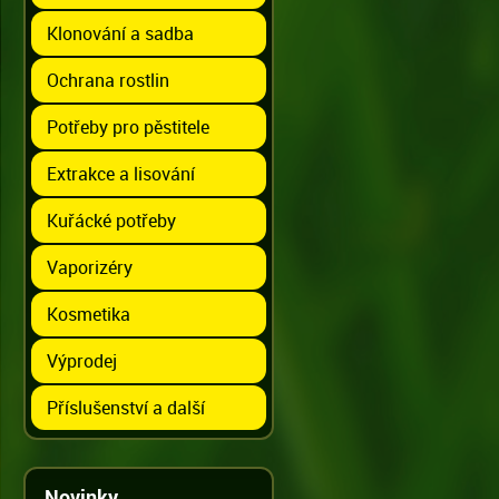
Klonování a sadba
Ochrana rostlin
Potřeby pro pěstitele
Extrakce a lisování
Kuřácké potřeby
Vaporizéry
Kosmetika
Výprodej
Příslušenství a další
Novinky