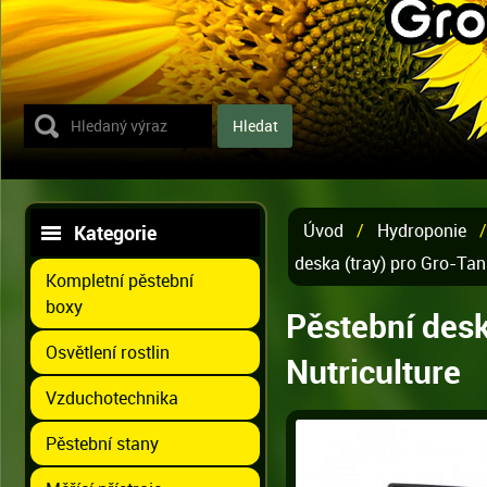
Úvod
/
Hydroponie
Kategorie
deska (tray) pro Gro-Tan
Kompletní pěstební
boxy
Pěstební desk
Osvětlení rostlin
Nutriculture
Vzduchotechnika
Pěstební stany