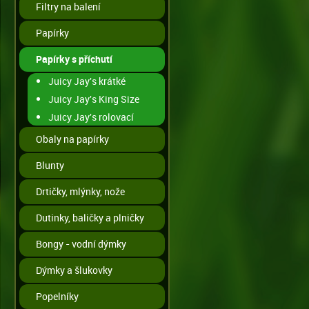
Filtry na balení
Papírky
Papírky s příchutí
Juicy Jay's krátké
Juicy Jay's King Size
Juicy Jay's rolovací
Obaly na papírky
Blunty
Drtičky, mlýnky, nože
Dutinky, baličky a plničky
Bongy - vodní dýmky
Dýmky a šlukovky
Popelníky