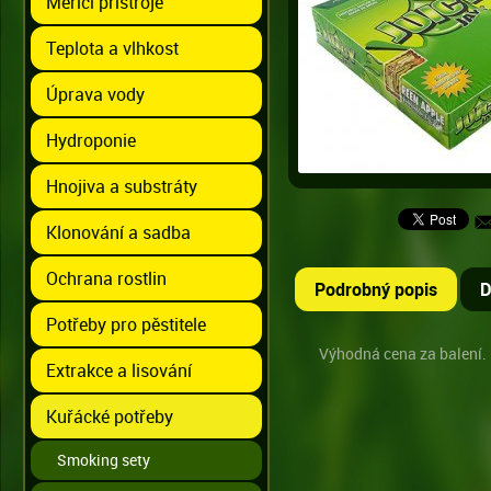
Měřící přístroje
Teplota a vlhkost
Úprava vody
Hydroponie
Hnojiva a substráty
Klonování a sadba
Ochrana rostlin
Podrobný popis
D
Potřeby pro pěstitele
Výhodná cena za balení.
Extrakce a lisování
Kuřácké potřeby
Smoking sety