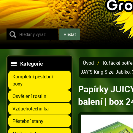
Úvod
/
Kuřácké potře
Kategorie
JAY'S King Size, Jablko, 
Kompletní pěstební
boxy
Papírky JUICY
Osvětlení rostlin
balení | box 
Vzduchotechnika
Pěstební stany