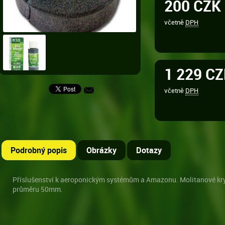
200 CZK
včetně
DPH
1 229 C
včetně
DPH
Podrobný popis
Obrázky
Dotazy
Příslušenství k aeroponickým systémům a Amazonu. Molitanové kry
průměru 50mm.