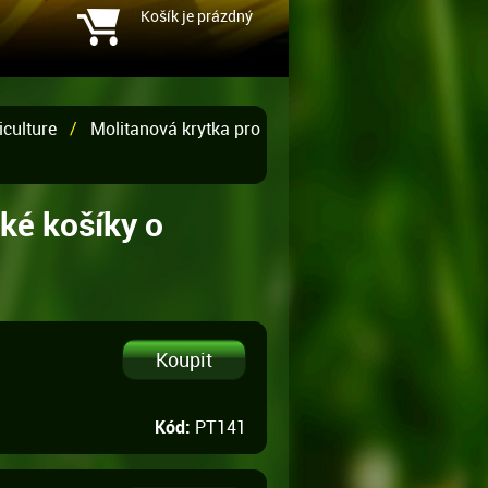
Košík je prázdný
iculture
/
Molitanová krytka pro
ké košíky o
Kód:
PT141