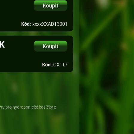
Kód:
xxxxXXAD13001
ZK
Kód:
OX117
ty pro hydroponické košíčky o