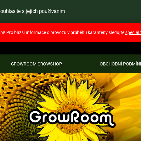
uhlasíte s jejich používáním
í! Pro bližší informace o provozu v průběhu karantény sledujte
speciál
GROWROOM GROWSHOP
OBCHODNÍ PODMÍN