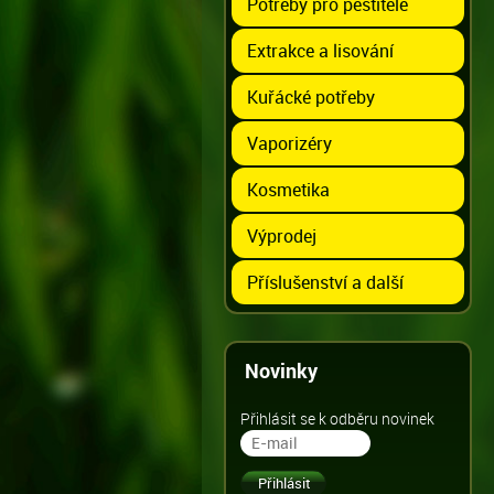
Potřeby pro pěstitele
Extrakce a lisování
Kuřácké potřeby
Vaporizéry
Kosmetika
Výprodej
Příslušenství a další
Novinky
Přihlásit se k odběru novinek