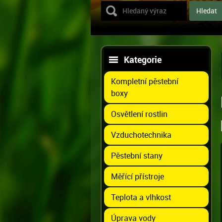
Kategorie
Kompletní pěstební
boxy
Osvětlení rostlin
Vzduchotechnika
Pěstební stany
Měřící přístroje
Teplota a vlhkost
Úprava vody