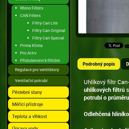
Rhino Filters
CAN Filters
Filtry Can Lite
Filtry Can Original
Filtry Can Special
Prima Klima
Pro Activ
Příslušenství k filtrům
Podrobný popis
D
Regulace pro ventilátory
Ventilační potrubí
Uhlíkový filtr Ca
uhlíkových
filtrů
s
Pěstební stany
potrubí o průmě
Měřící přístroje
Odlehčená hliník
Teplota a vlhkost
Úprava vody