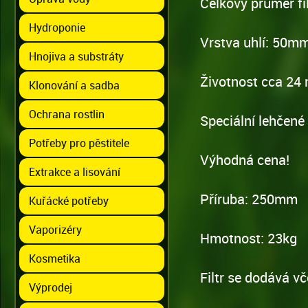
Celkový průměr fi
Hydroponie
Vrstva uhlí: 50m
Hnojiva a substráty
Životnost cca 24 
Klonování a sadba
Ochrana rostlin
Speciální lehčené 
Potřeby pro pěstitele
Výhodná cena!
Extrakce a lisování
Příruba: 250mm
Kuřácké potřeby
Vaporizéry
Hmotnost: 23kg
Kosmetika
Filtr se dodává vč
Výprodej