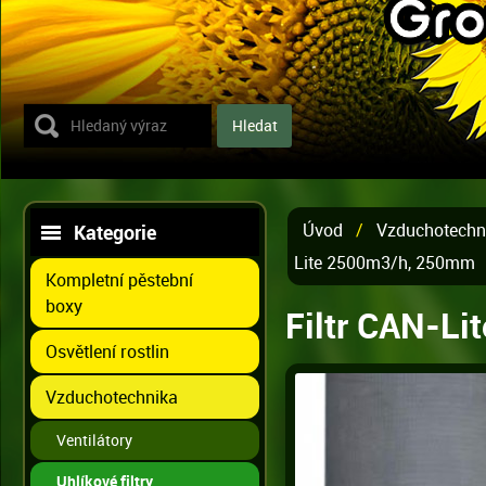
Úvod
/
Vzduchotechn
Kategorie
Lite 2500m3/h, 250mm
Kompletní pěstební
boxy
Filtr CAN-L
Osvětlení rostlin
Vzduchotechnika
Ventilátory
Uhlíkové filtry