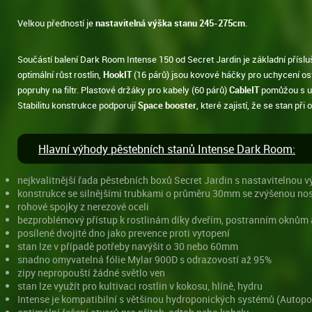
Velkou předností je
nastavitelná výška stanu 245-275cm
.
Součástí balení Dark Room Intense 150 od Secret Jardin je základní příslu
optimální růst rostlin,
HookIT
(16 párů) jsou kovové háčky pro uchycení os
popruhy na filtr. Plastové držáky pro kabely (60 párů)
CableIT
pomůžou s u
Stabilitu konstrukce podporují
Space booster
, které zajistí, že se stan př
Hlavní výhody pěstebních stanů Intense Dark Room:
nejkvalitnější řada pěstebních boxů Secret Jardin s nastavitelnou 
konstrukce se silnějšími trubkami o průměru 30mm se zvýšenou no
rohové spojky z nerezové oceli
bezproblémový přístup k rostlinám díky dveřím, postranním oknům 
posílené dvojité dno jako prevence proti vytopení
stan lze v případě potřeby navýšit o 30 nebo 60mm
snadno omyvatelná fólie Mylar 900D s odrazovostí až 95%
zipy nepropouští žádné světlo ven
stan lze využít pro kultivaci rostlin v kokosu, hlíně, hydru
Intense je kompatibilní s většinou hydroponických systémů (Autopot