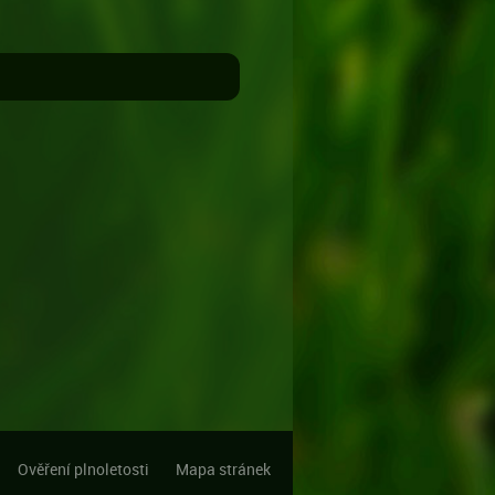
Ověření plnoletosti
Mapa stránek