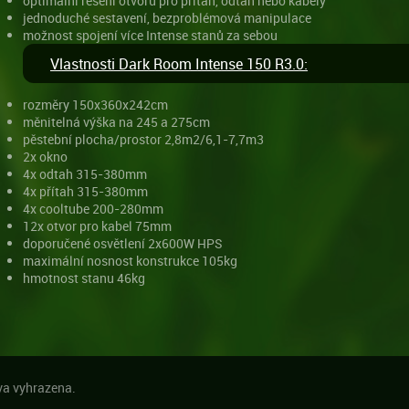
optimální řešení otvorů pro přítah, odtah nebo kabely
jednoduché sestavení, bezproblémová manipulace
možnost spojení více Intense stanů za sebou
Vlastnosti Dark Room Intense 150 R3.0:
rozměry 150x360x242cm
měnitelná výška na 245 a 275cm
pěstební plocha/prostor 2,8m2/6,1-7,7m3
2x okno
4x odtah 315-380mm
4x přítah 315-380mm
4x cooltube 200-280mm
12x otvor pro kabel 75mm
doporučené osvětlení 2x600W HPS
maximální nosnost konstrukce 105kg
hmotnost stanu 46kg
a vyhrazena.