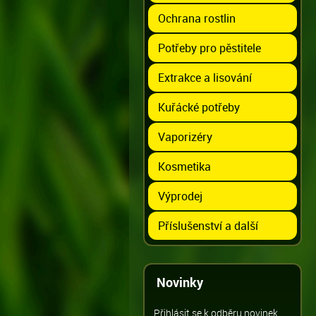
Ochrana rostlin
Potřeby pro pěstitele
Extrakce a lisování
Kuřácké potřeby
Vaporizéry
Kosmetika
Výprodej
Příslušenství a další
Novinky
Přihlásit se k odběru novinek