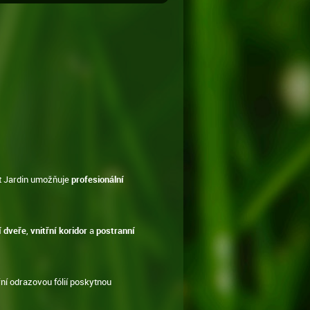
t Jardin umožňuje
profesionální
í dveře
,
vnitřní koridor
a
postranní
řní odrazovou fólií poskytnou