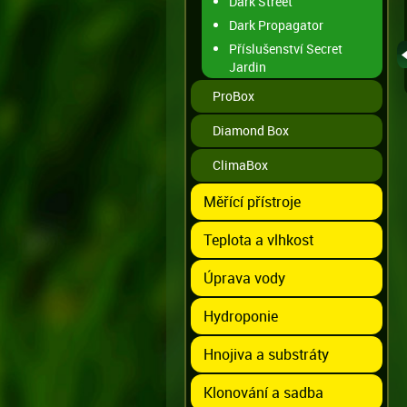
Dark Street
Dark Propagator
Příslušenství Secret
Jardin
ProBox
Diamond Box
ClimaBox
Měřící přístroje
Teplota a vlhkost
Úprava vody
Hydroponie
Hnojiva a substráty
Klonování a sadba