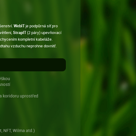
šenství.
WebIT
je podpůrná síť pro
větlení,
StrapIT
(2 páry) upevňovací
chycením kompletní kabeláže.
i odtahu vzduchu neprohne dovnitř.
výškou
sností
a koridoru uprostřed
, NFT, Wilma atd.)