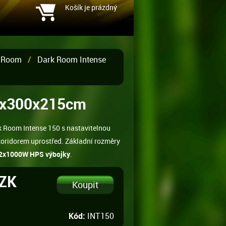
Košík je prázdný
 Room
/
Dark Room Intense
50x300x215cm
k Room Intense 150 s nastavitelnou
oridorem uprostřed. Základní rozměry
 2x1000W HPS výbojky
.
CZK
Kód:
INT150