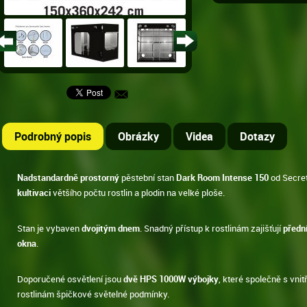
Podrobný popis
Obrázky
Videa
Dotazy
Nadstandardně prostorný
pěstební stan
Dark Room Intense 150
od Secre
kultivaci
většího počtu rostlin a plodin na velké ploše.
Stan je vybaven
dvojitým dnem
. Snadný přístup k rostlinám zajišťují
předn
okna
.
Doporučené osvětlení jsou
dvě HPS 1000W výbojky
, které společně s vnit
rostlinám špičkové světelné podmínky.