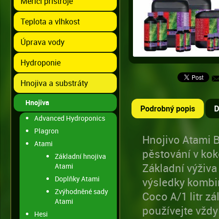
Měřící přístroje
Teplota a vlhkost
Úprava vody
Hydroponie
Hnojiva a substráty
Hnojiva
Podrobný popis
D
Advanced Hydroponics
Plagron
Hnojivo Atami B
Atami
pěstování v kok
Základní hnojiva
Základní výživa
Atami
Doplňky Atami
výsledky kombi
Zvýhodněné sady
Coco A/1 litr zá
Atami
používejte vždy
Hesi