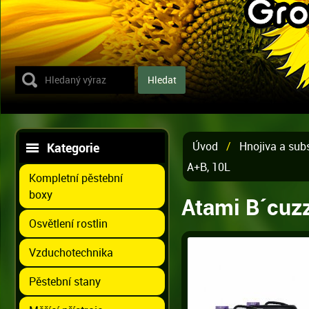
Úvod
/
Hnojiva a sub
Kategorie
A+B, 10L
Kompletní pěstební
boxy
Atami B´cuz
Osvětlení rostlin
Vzduchotechnika
Pěstební stany