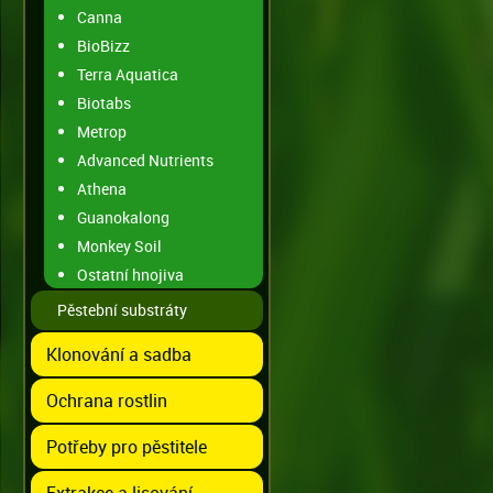
Canna
BioBizz
Terra Aquatica
Biotabs
Metrop
Advanced Nutrients
Athena
Guanokalong
Monkey Soil
Ostatní hnojiva
Pěstební substráty
Klonování a sadba
Ochrana rostlin
Potřeby pro pěstitele
Extrakce a lisování