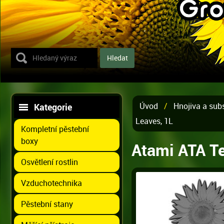
Úvod
/
Hnojiva a sub
Kategorie
Leaves, 1L
Kompletní pěstební
boxy
Atami ATA Te
Osvětlení rostlin
Vzduchotechnika
Pěstební stany