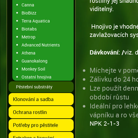
rostliny jej snadn
Canna
viditelný.
BioBizz
Terra Aquatica
Hnojivo je vhodné
Biotabs
zavlažovacích sy
Metrop
Advanced Nutrients
Dávkování: /
viz.
Athena
Guanokalong
Míchejte v pom
Monkey Soil
Ostatní hnojiva
Zálivku do 24 h
Lze použít denn
Pěstební substráty
období růstu
Klonování a sadba
Ideální pro le
Ochrana rostlin
vápníku a ro v
NPK 2-1-3
Potřeby pro pěstitele
Extrakce a lisování