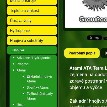
Měřící přístroje
Teplota a vlhkost
Úprava vody
Hydroponie
Hnojiva a substráty
Hnojiva
Podrobný popis
D
Advanced Hydroponics
Plagron
Atami ATA Terra 
Atami
zejména na období 
Základní hnojiva
zdravé postranní 
Atami
objemu a výšce.
Doplňky Atami
Zvýhodněné sady
Atami
Základní hnojivo 
Hesi