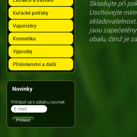
Skladujte při po
Uschovejte mimo
Kuřácké potřeby
skladovatelnost.
Vaporizéry
jsou zapečetěny
obalu, čímž je z
Kosmetika
Výprodej
Příslušenství a další
Novinky
Přihlásit se k odběru novinek