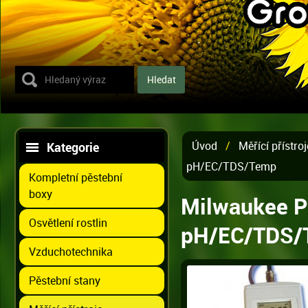
Úvod
/
Měřící přístroj
Kategorie
pH/EC/TDS/Temp
Kompletní pěstební
boxy
Milwaukee Po
Osvětlení rostlin
pH/EC/TDS/
Vzduchotechnika
Pěstební stany