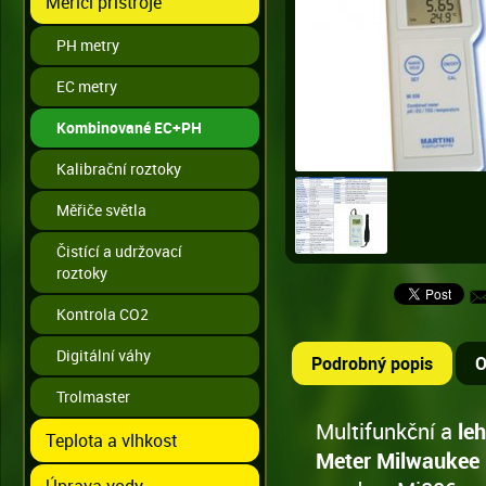
Měřící přístroje
PH metry
EC metry
Kombinované EC+PH
Kalibrační roztoky
Měřiče světla
Čistící a udržovací
roztoky
Kontrola CO2
Digitální váhy
Podrobný popis
O
Trolmaster
Multifunkční a
le
Teplota a vlhkost
Meter Milwaukee 
Úprava vody