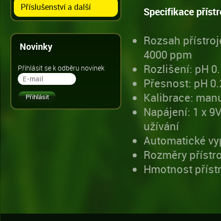
Příslušenství a další
Specifikace příst
Rozsah přístro
Novinky
4000 ppm
Rozlišení: pH 
Přihlásit se k odběru novinek
Přesnost: pH 0
Kalibrace: man
Napájení: 1 x 9V
užívání
Automatické vy
Rozměry přístr
Hmotnost přístr