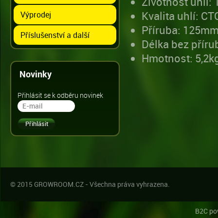
Životnost uhlí:
Kvalita uhlí: C
Výprodej
Příruba: 125m
Příslušenství a další
Délka bez přír
Hmotnost: 5,2k
Novinky
Přihlásit se k odběru novinek
© 2015 GROWROOM.CZ - Všechna práva vyhrazena.
B2C po