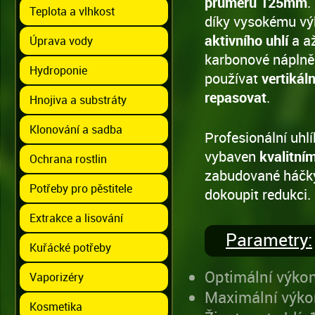
průměru 125mm
.
Teplota a vlhkost
díky vysokému výk
aktivního uhlí
a až
Úprava vody
karbonové náplně.
Hydroponie
používat
vertikál
repasovat
.
Hnojiva a substráty
Klonování a sadba
Profesionální uhl
vybaven
kvalitním
Ochrana rostlin
zabudované háčky.
Potřeby pro pěstitele
dokoupit redukci.
Extrakce a lisování
Parametry:
Kuřácké potřeby
Optimální výko
Vaporizéry
Maximální výko
Kosmetika