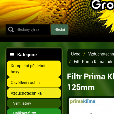
Úvod
/
Vzduchotechn
Kategorie
/
Filtr Prima Klima In
Kompletní pěstební
boxy
Filtr Prima 
Osvětlení rostlin
125mm
Vzduchotechnika
Ventilátory
Uhlíkové filtry