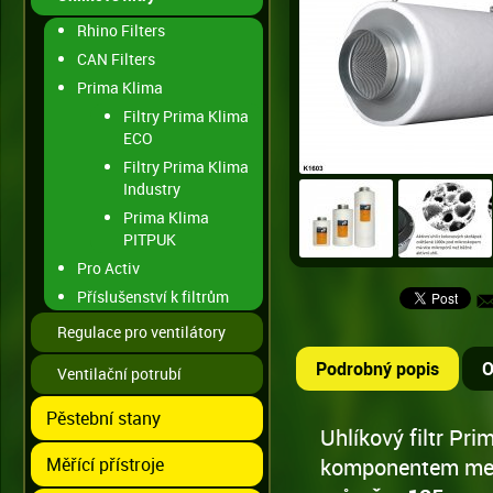
Rhino Filters
CAN Filters
Prima Klima
Filtry Prima Klima
ECO
Filtry Prima Klima
Industry
Prima Klima
PITPUK
Pro Activ
Příslušenství k filtrům
Regulace pro ventilátory
Podrobný popis
O
Ventilační potrubí
Pěstební stany
Uhlíkový filtr Pr
Měřící přístroje
komponentem menš