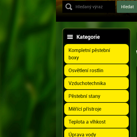
Kategorie
Kompletní pěstební
boxy
Osvětlení rostlin
Vzduchotechnika
Pěstební stany
Měřící přístroje
Teplota a vlhkost
Úprava vody