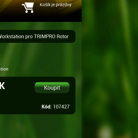
Košík je prázdný
orkstation pro TRIMPRO Rotor
ation
ZK
Kód:
107427