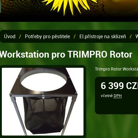
Úvod
/
Potřeby pro pěstitele
/
El.přístroje na sklizeň
/
W
Workstation pro TRIMPRO Rotor
Trimpro Rotor Workst
6 399 C
včetně
DPH