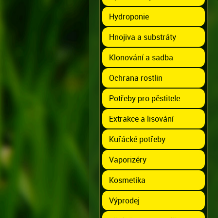
Hydroponie
Hnojiva a substráty
Klonování a sadba
Ochrana rostlin
Potřeby pro pěstitele
Extrakce a lisování
Kuřácké potřeby
Vaporizéry
Kosmetika
Výprodej