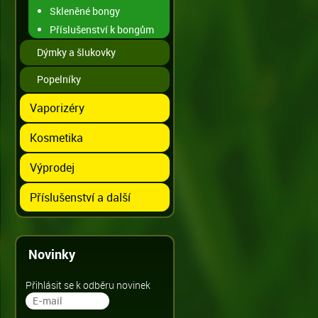
Skleněné bongy
Příslušenství k bongům
Dýmky a šlukovky
Popelníky
Vaporizéry
Kosmetika
Výprodej
Příslušenství a další
Novinky
Přihlásit se k odběru novinek