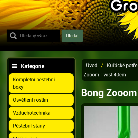
Úvod
/
Kuřácké potře
Kategorie
Zooom Twist 40cm
Kompletní pěstební
boxy
Bong Zooom
Osvětlení rostlin
Vzduchotechnika
Pěstební stany