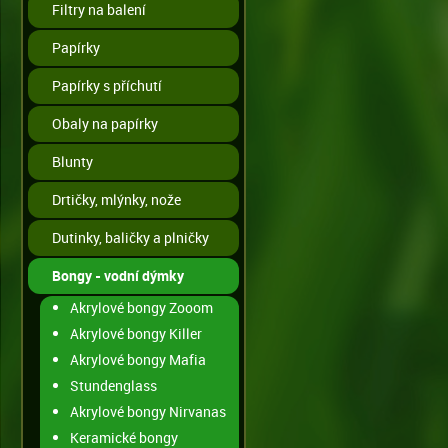
Filtry na balení
Papírky
Papírky s příchutí
Obaly na papírky
Blunty
Drtičky, mlýnky, nože
Dutinky, baličky a plničky
Bongy - vodní dýmky
Akrylové bongy Zooom
Akrylové bongy Killer
Akrylové bongy Mafia
Stundenglass
Akrylové bongy Nirvanas
Keramické bongy