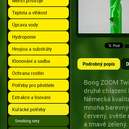
Měřící přístroje
Teplota a vlhkost
Úprava vody
Hydroponie
Hnojiva a substráty
Klonování a sadba
Podrobný popis
D
Ochrana rostlin
Bong ZOOM Twis
Potřeby pro pěstitele
druhé chlazení 
Extrakce a lisování
Německá kvalit
mnoha barevných
Kuřácké potřeby
červený, světle
Smoking sety
a tmavě zelený.