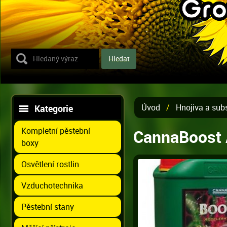
Úvod
/
Hnojiva a sub
Kategorie
Kompletní pěstební
CannaBoost A
boxy
Osvětlení rostlin
Vzduchotechnika
Pěstební stany