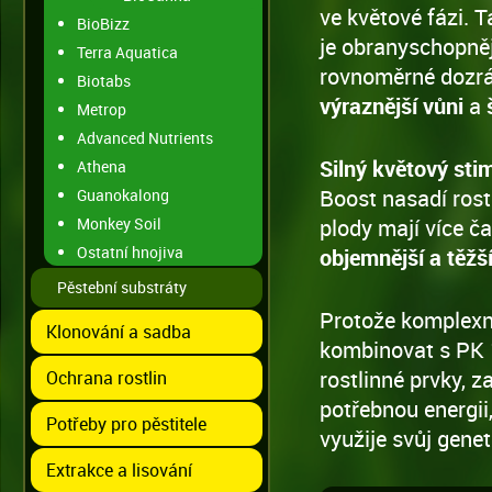
ve květové fázi. 
BioBizz
je obranyschopnějš
Terra Aquatica
rovnoměrné dozrá
Biotabs
výraznější vůni
a
Metrop
Advanced Nutrients
Silný květový sti
Athena
Boost nasadí rost
Guanokalong
Monkey Soil
plody mají více č
Ostatní hnojiva
objemnější a těžš
Pěstební substráty
Protože komplex
Klonování a sadba
kombinovat s PK 1
rostlinné prvky, 
Ochrana rostlin
potřebnou energii
Potřeby pro pěstitele
využije svůj gene
Extrakce a lisování