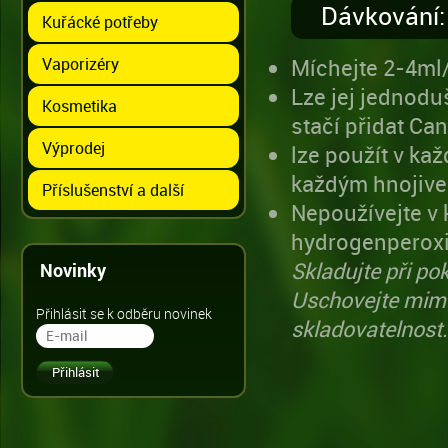
Dávkování:
Kuřácké potřeby
Vaporizéry
Míchejte 2-4ml/
Lze jej jednodu
Kosmetika
stačí přidat Ca
Výprodej
lze použít v k
každým hnojiv
Příslušenství a další
Nepoužívejte v
hydrogenperox
Skladujte při po
Novinky
Uschovejte mimo
Přihlásit se k odběru novinek
skladovatelnost.