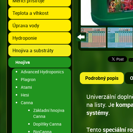
Měřící přístroje
Teplota a vlhkost
Úprava vody
Hydroponie
Hnojiva a substráty
Hnojiva
Advanced Hydroponics
Podrobný popis
O
Plagron
Atami
Hesi
Univerzální dopln
Canna
na listy. Je
kompat
Základní hnojiva
systémy
.
Canna
Doplňky Canna
Tento
speciální r
BioCanna