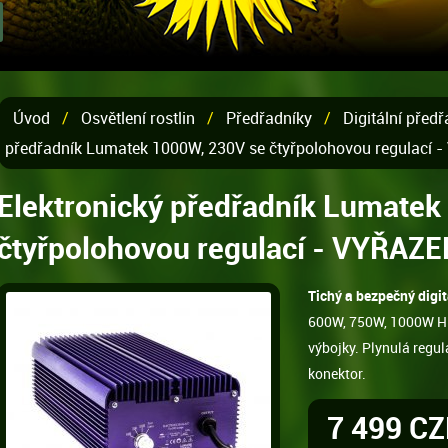
Úvod
/
Osvětlení rostlin
/
Předřadníky
/
Digitální před
předřadník Lumatek 1000W, 230V se čtyřpolohovou regulací 
Elektronický předřadník Lumatek
čtyřpolohovou regulací - VYŘAZ
Tichý a bezpečný dig
600W, 750W, 1000W H
výbojky. Plynulá regul
konektor.
7 499 C