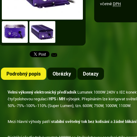
včetně
DPH
Podrobný popis
Obrázky
Dotazy
Velmi výkonný elektronický předřadník
Lumatek 1000W 240V s IEC konek
čtyřpolohovou regulaci
HPS
i
MH
výbojek. Přepínáním lze korigovat světel
50%-75%-100%-110% (Super Lumen), tzn. 600W, 750W, 1000W, 1100W.
Mezi hlavní výhody patří
stabilní světelný tok bez kolísání
a
žádné blikání