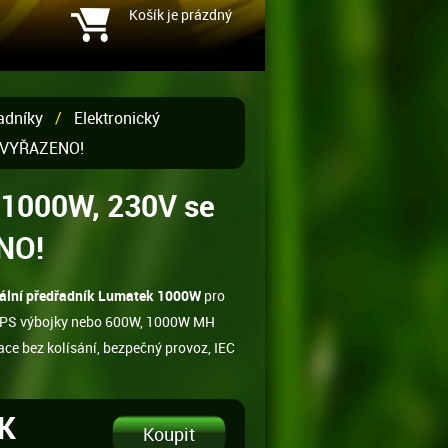
Košík je prázdný
řadníky
/
Elektronický
- VYŘAZENO!
 1000W, 230V se
ENO!
itální předřadník Lumatek 1000W
pro
PS výbojky nebo 600W, 1000W MH
ace bez kolísání, bezpečný provoz, IEC
ZK