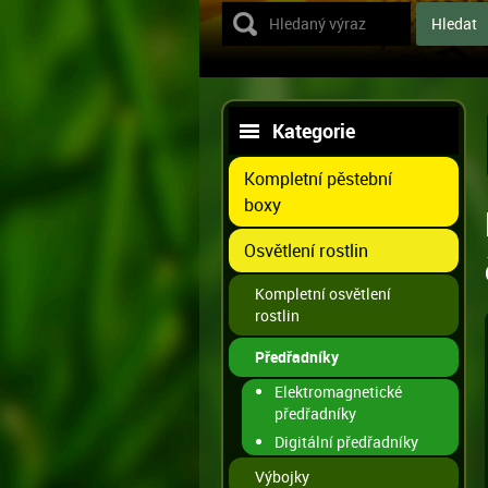
Kategorie
Kompletní pěstební
boxy
Osvětlení rostlin
Kompletní osvětlení
rostlin
Předřadníky
Elektromagnetické
předřadníky
Digitální předřadníky
Výbojky