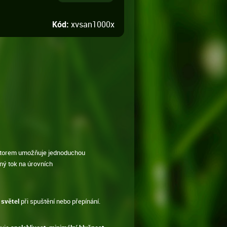
Kód:
xvsan1000x
torem umožňuje jednoduchou
ný tok na úrovních
 světel
při spuštění nebo přepínání.