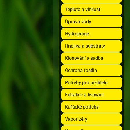
Teplota a vlhkost
Úprava vody
Hydroponie
Hnojiva a substráty
Klonování a sadba
Ochrana rostlin
Potřeby pro pěstitele
Extrakce a lisování
Kuřácké potřeby
Vaporizéry