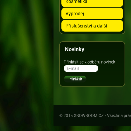
Kosmetika
Výprodej
Příslušenství a další
Novinky
Přihlásit se k odběru novinek
© 2015 GROWROOM.CZ - Všechna práv