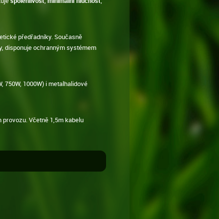
tuje
spolehlivost
,
minimální hlučnost
,
etické předřadníky. Současně
ky, disponuje ochranným systémem
, 750W, 1000W) i metalhalidové
 provozu. Včetně 1,5m kabelu