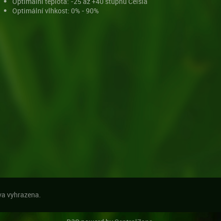
Optimální teplota: -25 až +40 stupňů Celsia
Optimální vlhkost: 0% - 90%
a vyhrazena.