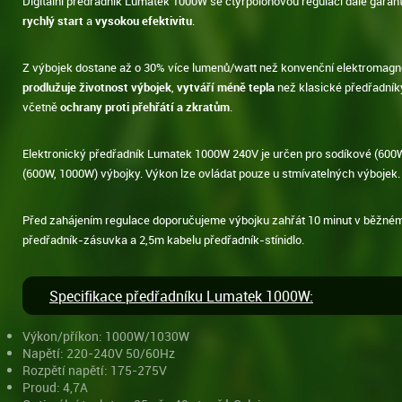
Digitální předřadník Lumatek 1000W se čtyřpolohovou regulací dále garan
rychlý start
a
vysokou efektivitu
.
Z výbojek dostane až o 30% více lumenů/watt než konvenční elektromagn
prodlužuje životnost výbojek
,
vytváří méně tepla
než klasické předřadní
včetně
ochrany proti přehřátí a zkratům
.
Elektronický předřadník Lumatek 1000W 240V je určen pro sodíkové (600W
(600W, 1000W) výbojky. Výkon lze ovládat pouze u stmívatelných výbojek.
Před zahájením regulace doporučujeme výbojku zahřát 10 minut v běžném
předřadník-zásuvka a 2,5m kabelu předřadník-stínidlo.
Specifikace předřadníku Lumatek 1000W:
Výkon/příkon: 1000W/1030W
Napětí: 220-240V 50/60Hz
Rozpětí napětí: 175-275V
Proud: 4,7A