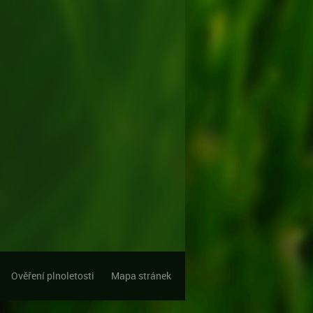
Ověření plnoletosti
Mapa stránek