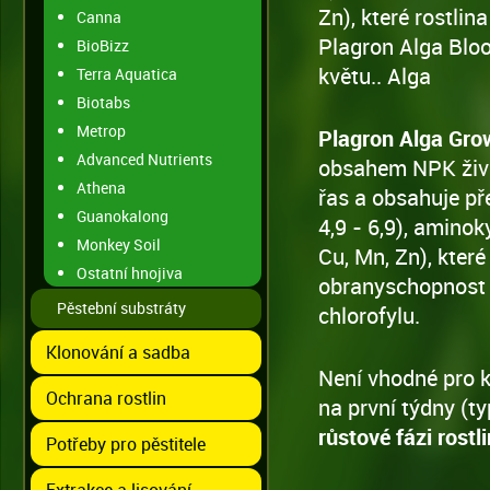
Zn), které rostli
Canna
Plagron Alga Bloo
BioBizz
květu.. Alga
Terra Aquatica
Biotabs
Metrop
Plagron Alga Gro
Advanced Nutrients
obsahem NPK živin
Athena
řas a obsahuje př
Guanokalong
4,9 - 6,9), aminok
Monkey Soil
Cu, Mn, Zn), kter
Ostatní hnojiva
obranyschopnost r
Pěstební substráty
chlorofylu.
Klonování a sadba
Není vhodné pro k
Ochrana rostlin
na první týdny (t
růstové fázi rostli
Potřeby pro pěstitele
Extrakce a lisování