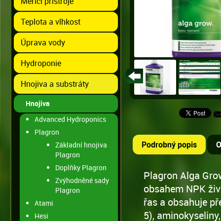
Měřící přístroje
Teplota a vlhkost
Úprava vody
Hydroponie
Hnojiva a substráty
Hnojiva
Advanced Hydroponics
Plagron
Podrobný popis
O
Základní hnojiva
Plagron
Doplňky Plagron
Plagron Alga Gro
Zvýhodněné sady
obsahem NPK živin
Plagron
řas a obsahuje př
Atami
5), aminokyseliny,
Hesi