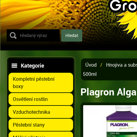
Úvod
/
Hnojiva a sub
Kategorie
500ml
Kompletní pěstební
boxy
Plagron Alga
Osvětlení rostlin
Vzduchotechnika
Pěstební stany