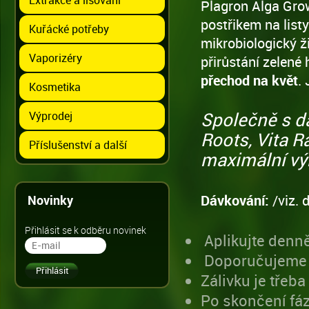
Plagron Alga Grow 
postřikem na list
Kuřácké potřeby
mikrobiologický ži
Vaporizéry
přirůstání zelen
přechod na květ
.
Kosmetika
Společně s d
Výprodej
Roots, Vita 
Příslušenství a další
maximální v
Dávkování:
/viz.
Novinky
Přihlásit se k odběru novinek
Aplikujte denně
Doporučujeme p
Zálivku je třeba
Po skončení fáz