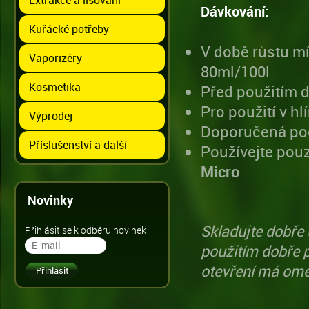
Dávkování:
Kuřácké potřeby
V době růstu mí
Vaporizéry
80ml/100l
Kosmetika
Před použitím d
Pro použití v h
Výprodej
Doporučená poč
Příslušenství a další
Používejte pou
Micro
Novinky
Skladujte dobře
Přihlásit se k odběru novinek
použitím dobře 
otevření má ome