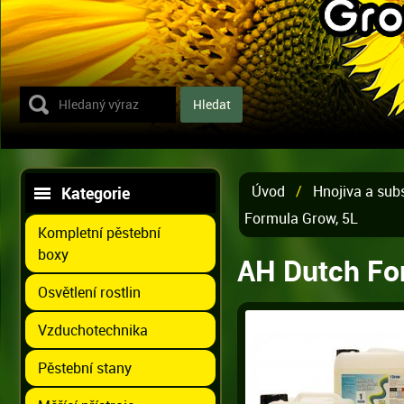
Úvod
/
Hnojiva a sub
Kategorie
Formula Grow, 5L
Kompletní pěstební
boxy
AH Dutch Fo
Osvětlení rostlin
Vzduchotechnika
Pěstební stany