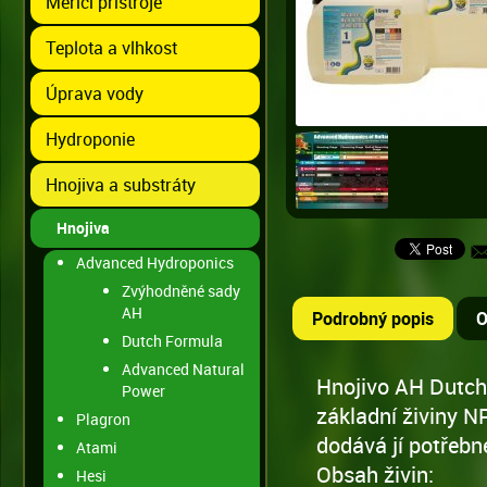
Měřící přístroje
Teplota a vlhkost
Úprava vody
Hydroponie
Hnojiva a substráty
Hnojiva
Advanced Hydroponics
Zvýhodněné sady
AH
Podrobný popis
O
Dutch Formula
Advanced Natural
Hnojivo AH Dutc
Power
základní živiny NP
Plagron
dodává jí potřebné
Atami
Obsah živin:
Hesi