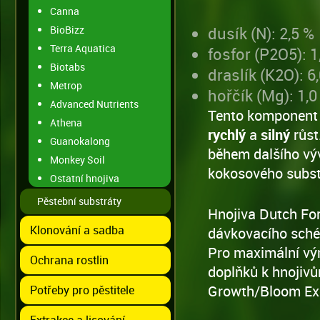
Canna
BioBizz
dusík (N): 2,5 %
Terra Aquatica
fosfor (P2O5): 1
Biotabs
draslík (K2O): 6
Metrop
hořčík (Mg): 1,0
Advanced Nutrients
Tento komponent 
Athena
rychlý
a
silný
růst
Guanokalong
během dalšího výv
Monkey Soil
kokosového substr
Ostatní hnojiva
Pěstební substráty
Hnojiva Dutch F
Klonování a sadba
dávkovacího sché
Pro maximální výn
Ochrana rostlin
doplňků k hnojiv
Growth/Bloom Exce
Potřeby pro pěstitele
Extrakce a lisování