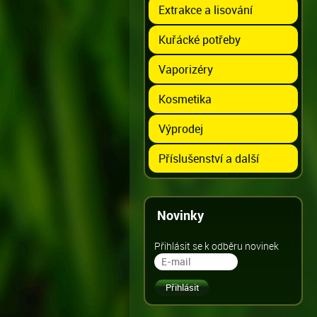
Extrakce a lisování
Kuřácké potřeby
Vaporizéry
Kosmetika
Výprodej
Příslušenství a další
Novinky
Přihlásit se k odběru novinek