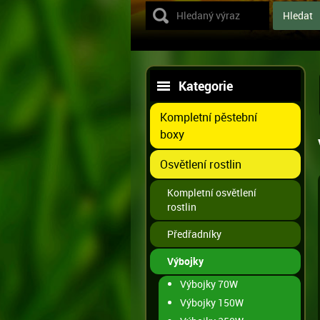
Kategorie
Kompletní pěstební
boxy
Osvětlení rostlin
Kompletní osvětlení
rostlin
Předřadníky
Výbojky
Výbojky 70W
Výbojky 150W