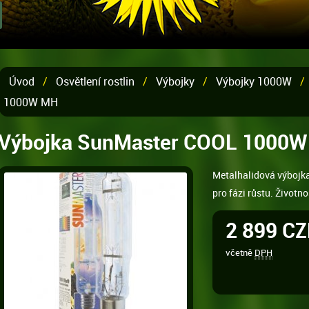
Úvod
/
Osvětlení rostlin
/
Výbojky
/
Výbojky 1000W
/
1000W MH
Výbojka SunMaster COOL 1000
Metalhalidová výbojk
pro fázi růstu. Životn
2 899 C
včetně
DPH