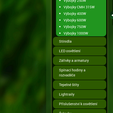
Výbojky 250W
Výbojky CMH 315W
Výbojky 400W
Výbojky 600W
Výbojky 750W
Výbojky 1000W
Stínidla
LED osvětlení
Zářivky a armatury
Spínací hodiny a
rozvaděče
Tepelné štíty
Lightraily
Příslušenství k osvětlení