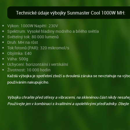
Technické údaje výbojky Sunmaster Cool 1000W MH:
Výkon: 1000W Napětí: 230V
Spektrum: Vysoké hladiny modrého a bílého světla
Světelný tok: 80 000 lumenů
Druh: MH na růst
Tok fotonů (PAR): 320 mikromol/s
Objímka: E40
Váha: 500g
Uchycení: horizontální i vertikální
Životnost: 10 000 hodin
Každá výbojka je spotřební zboží a dvouletá záruka se nevztahuje na v
používáním nakupujícího.
Výbojku chraňte před otřesy a vibracemi, na skleněnou část nikdy nesahej
Používejte jen v kombinaci s kvalitními a spolehlivými předřadníky. Dbej