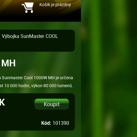
Košík je prázdný
Výbojka SunMaster COOL
W MH
a Sunmaster Cool 1000W MH je určena
ost 10 000 hodin, výkon 80 000 lumenů.
ZK
Kód:
101390