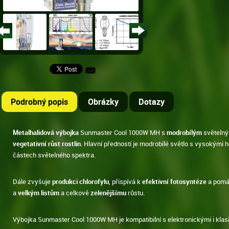
Podrobný popis
Obrázky
Dotazy
Metalhalidová výbojka
Sunmaster Cool 1000W MH s
modrobílým
světelný
vegetativní růst rostlin
. Hlavní předností je modrobílé světlo s vysokými
částech světelného spektra.
Dále zvyšuje
produkci chlorofylu
, přispívá k
efektivní fotosyntéze
a pomáh
a
velkým listům
a celkově
zelenějšímu
růstu.
Výbojka Sunmaster Cool 1000W MH je kompatibilní s elektronickými i klas