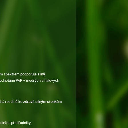
m spektrem podporuje
silný
 hodnotami PAR v modrých a fialových
á rostlině ke
zdraví
,
silným stonkům
ickými předřadníky.