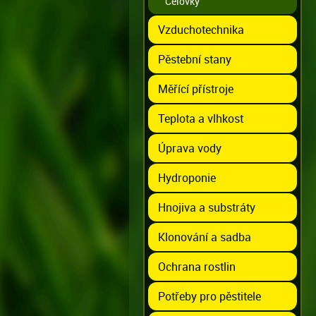
Čelovky
Vzduchotechnika
Pěstební stany
Měřící přístroje
Teplota a vlhkost
Úprava vody
Hydroponie
Hnojiva a substráty
Klonování a sadba
Ochrana rostlin
Potřeby pro pěstitele