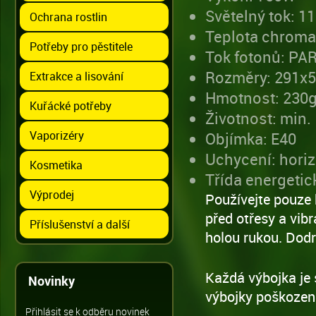
Světelný tok: 1
Ochrana rostlin
Teplota chroma
Potřeby pro pěstitele
Tok fotonů: PA
Rozměry: 291
Extrakce a lisování
Hmotnost: 230
Kuřácké potřeby
Životnost: min.
Vaporizéry
Objímka: E40
Uchycení: horizo
Kosmetika
Třída energetic
Výprodej
Používejte pouze 
před otřesy a vib
Příslušenství a další
holou rukou. Dodr
Každá výbojka je 
Novinky
výbojky poškozen
Přihlásit se k odběru novinek