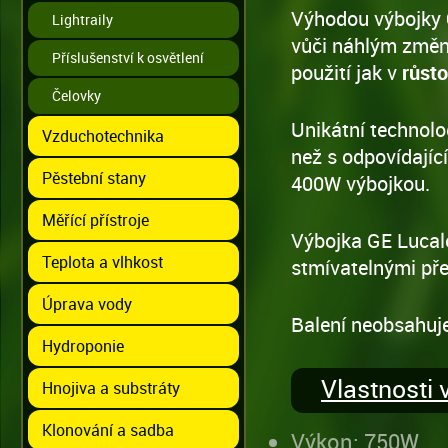
Výhodou výbojky
Lightraily
vůči náhlým změná
Příslušenství k osvětlení
použití jak v
růst
Čelovky
Unikátní technolo
Vzduchotechnika
než s odpovídajíc
Pěstební stany
400W výbojkou.
Měřící přístroje
Výbojka GE Lucalo
Teplota a vlhkost
stmívatelnými pře
Úprava vody
Balení neobsahuje
Hydroponie
Vlastnosti
Hnojiva a substráty
Klonování a sadba
Výkon: 750W