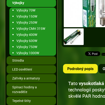
Výbojky
Výbojky 70W
Výbojky 150W
Výbojky 250W
Výbojky CMH 315W
Výbojky 400W
Výbojky 600W
Výbojky 750W
Výbojky 1000W
Stínidla
Podrobný popis
O
LED osvětlení
Zářivky a armatury
Tato
vysokotlaká
Spínací hodiny a
technologií posky
rozvaděče
skvělé PAR hodno
Tepelné štíty