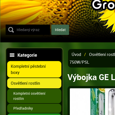
Úvod
/
Osvětlení rostl
Kategorie
750W/PSL
Kompletní pěstební
boxy
Výbojka GE 
Osvětlení rostlin
Kompletní osvětlení
rostlin
Předřadníky