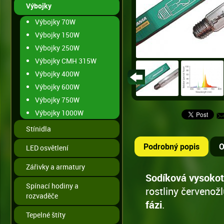
Výbojky
Výbojky 70W
Výbojky 150W
Výbojky 250W
Výbojky CMH 315W
Výbojky 400W
Výbojky 600W
Výbojky 750W
Výbojky 1000W
Stínidla
Podrobný popis
O
LED osvětlení
Zářivky a armatury
Sodíková vysokot
Spínací hodiny a
rostliny červenož
rozvaděče
fázi
.
Tepelné štíty