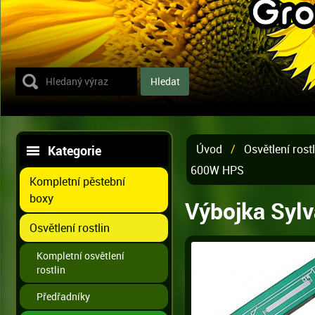
Úvod
/
Osvětlení rostl
Kategorie
600W HPS
Kompletní pěstební
boxy
Výbojka Syl
Osvětlení rostlin
Kompletní osvětlení
rostlin
Předřadníky