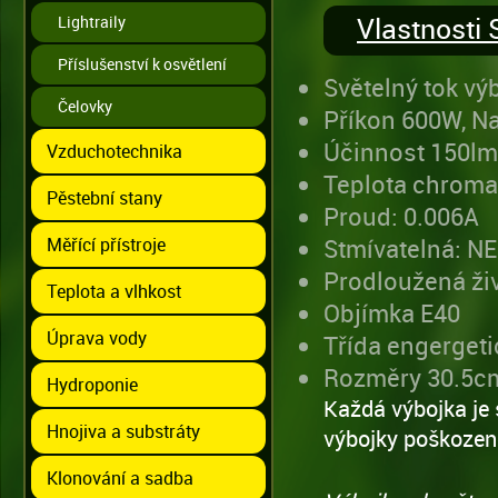
Vlastnosti
Lightraily
Příslušenství k osvětlení
Světelný tok vý
Čelovky
Příkon 600W, Na
Účinnost 150l
Vzduchotechnika
Teplota chroma
Pěstební stany
Proud: 0.006A
Měřící přístroje
Stmívatelná: NE
Prodloužená ži
Teplota a vlhkost
Objímka E40
Úprava vody
Třída engergeti
Rozměry 30.5c
Hydroponie
Každá výbojka je 
Hnojiva a substráty
výbojky poškozen
Klonování a sadba