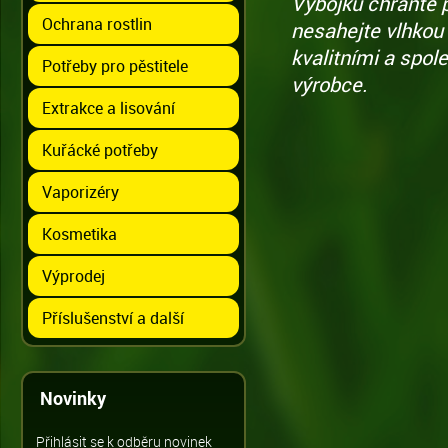
Výbojku chraňte p
Ochrana rostlin
nesahejte vlhkou 
kvalitními a spo
Potřeby pro pěstitele
výrobce.
Extrakce a lisování
Kuřácké potřeby
Vaporizéry
Kosmetika
Výprodej
Příslušenství a další
Novinky
Přihlásit se k odběru novinek