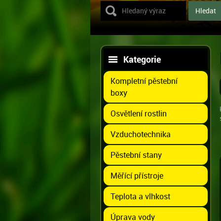
Kategorie
Kompletní pěstební
boxy
Osvětlení rostlin
Vzduchotechnika
Pěstební stany
Měřící přístroje
Teplota a vlhkost
Úprava vody