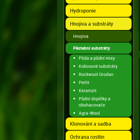
Hydroponie
Hnojiva a substráty
Hnojiva
Pěstební substráty
Půda a půdní mixy
Kokosové substráty
Rockwool Grodan
Perlit
Keramzit
Půdní doplňky a
obohacovače
Agra-Wool
Klonování a sadba
Ochrana rostlin