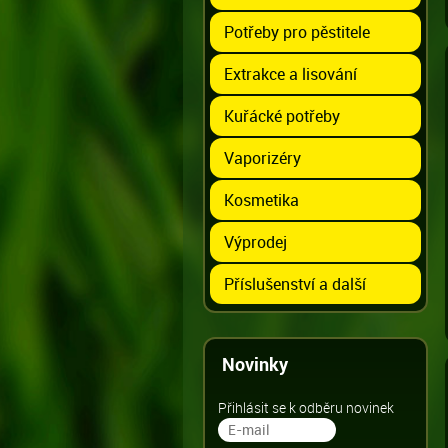
Potřeby pro pěstitele
Extrakce a lisování
Kuřácké potřeby
Vaporizéry
Kosmetika
Výprodej
Příslušenství a další
Novinky
Přihlásit se k odběru novinek