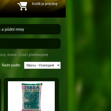
Košík je prázdný
 a půdní mixy
izz, Atami. Čisté i předhnojené
Řadit podle: