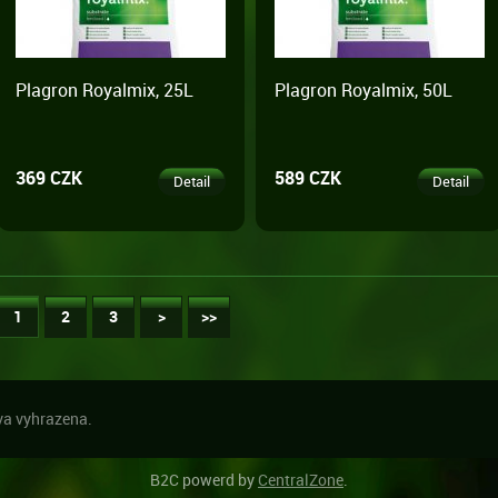
Plagron Royalmix, 25L
Plagron Royalmix, 50L
369 CZK
589 CZK
Detail
Detail
1
2
3
>
>>
a vyhrazena.
B2C powerd by
CentralZone
.